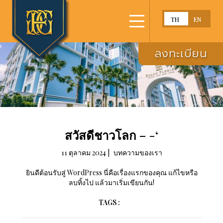
TH
EN
หน้าแรก
ลงทะเบียน
แนวคิดโครงการ
รูปภาพ
แบบโครงการ
สวัสดีชาวโลก – -‘
แบบห้อง
11 ตุลาคม 2024
|
บทความของเรา
สิ่งอำนวยความสะดวก
ยินดีต้อนรับสู่ WordPress นี่คือเรื่องแรกของคุณ แก้ไขหรือ
ลบทิ้งไป แล้วมาเริ่มเขียนกัน!
สถานที่ตั้ง
TAGS :
ติดต่อ