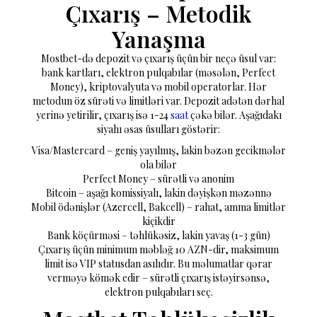
Çıxarış – Metodik
Yanaşma
Mostbet-də depozit və çıxarış üçün bir neçə üsul var:
bank kartları, elektron pulqabılar (məsələn, Perfect
Money), kriptovalyuta və mobil operatorlar. Hər
metodun öz sürəti və limitləri var. Depozit adətən dərhal
yerinə yetirilir, çıxarış isə 1-24
saat
çəkə bilər. Aşağıdakı
siyahı əsas üsulları göstərir:
Visa/Mastercard – geniş yayılmış, lakin bəzən gecikmələr
ola bilər
Perfect Money – sürətli və anonim
Bitcoin – aşağı komissiyalı, lakin dəyişkən məzənnə
Mobil ödənişlər (Azercell, Bakcell) – rahat, amma limitlər
kiçikdir
Bank köçürməsi – təhlükəsiz, lakin yavaş (1-3 gün)
Çıxarış üçün minimum məbləğ 10 AZN-dir, maksimum
limit isə VIP statusdan asılıdır. Bu məlumatlar qərar
verməyə kömək edir – sürətli çıxarış istəyirsənsə,
elektron pulqabıları seç.