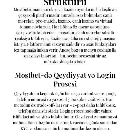
Strukturu
Mostbet idman mərcləri və kazino oyunlarını birləşdirən
çoxşaxəli platformadır. Burada əsas bölmələr: canlı
mərclər, pre-match, kazino, canlı kazino və virtual
idman növləridir. Hər bölmə öz qərar qəbuletmə
çərçivəsini tələb edir – məsələn, canlı mərclər sürətli
reaksiya tələb edir, kazino isə daha çox strateji yanaşma
istəyir. Platformanın dizaynı sadədir və əsas funksiyaları
tez tapmağa imkan verir. Ancaq bəzən menyu çoxluğu ilə
qarşılaşa bilərsən – bu, seçim prosesini bir az
mürəkkəbləşdirə bilər.
Mostbet-də Qeydiyyat və Login
Prosesi
Qeydiyyatdan keçmək üçün bir neçə variant var: e-poçt,
telefon nömrəsi və ya sosial şəbəkələr vasitəsilə. Hər
metodun öz trade-off-ları var – e-poçt daha təhlükəsiz,
telefon daha sürətlidir. Login prosesi sadədir: yalnız
istifadəçi adı və şifrə tələb olunur. Qeydiyyat zamanı şəxsi
məlumatları düzgün daxil etmək vacibdir, çünki sonradan
KYC yoxlaması üçün bu məlumatlar lazım olacaq.